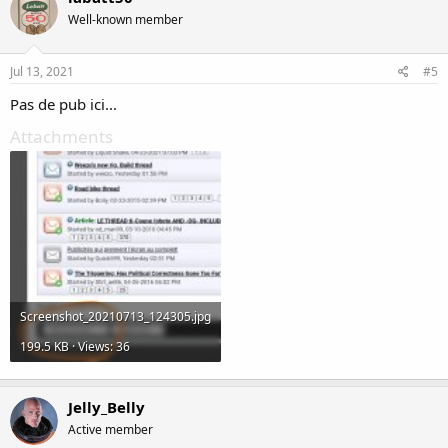
Well-known member
Jul 13, 2021
#5
Pas de pub ici...
Attachments
Screenshot_20210713_124305.jpg
199.5 KB · Views: 36
Jelly_Belly
Active member