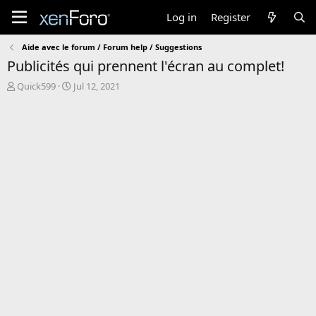
Log in
Register
Aide avec le forum / Forum help / Suggestions
Publicités qui prennent l'écran au complet!
T
S
Quick599
Jul 12, 2021
h
t
r
a
e
r
a
t
d
d
s
a
t
t
a
e
r
t
e
r