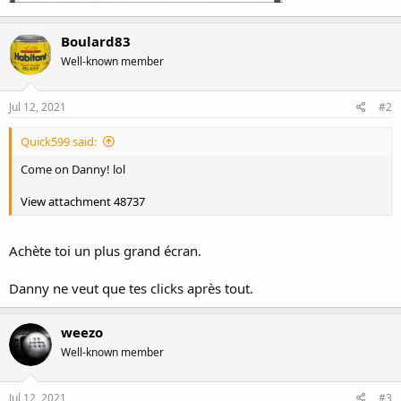
Boulard83
Well-known member
Jul 12, 2021
#2
Quick599 said:
Come on Danny! lol
View attachment 48737
Achète toi un plus grand écran.
Danny ne veut que tes clicks après tout.
weezo
Well-known member
Jul 12, 2021
#3