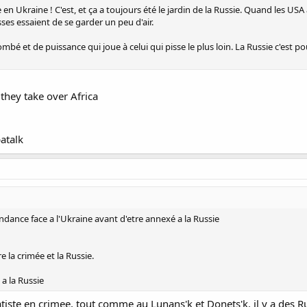
e en Ukraine ! C'est, et ça a toujours été le jardin de la Russie. Quand les U
ses essaient de se garder un peu d'air.
é et de puissance qui joue à celui qui pisse le plus loin. La Russie c'est pou
they take over Africa
atalk
dance face a l'Ukraine avant d'etre annexé a la Russie
re la crimée et la Russie.
a la Russie
ste en crimee, tout comme au Lunans'k et Donets'k. il y a des Russe