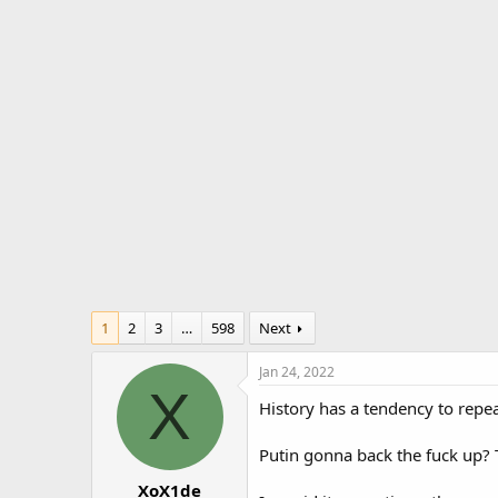
r
a
e
r
a
t
d
d
s
a
t
t
a
e
r
t
e
r
1
2
3
…
598
Next
Jan 24, 2022
X
History has a tendency to repeat
Putin gonna back the fuck up? 
XoX1de