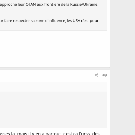
SA approche leur OTAN aux frontière de la Russie/Ukraine,
r faire respecter sa zone d'influence, les USA c'est pour
#9
s la, mais il y en a partout. c'est ca l'urss. des