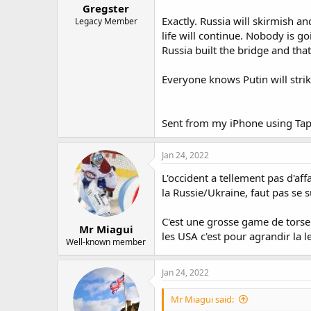
Gregster
Exactly. Russia will skirmish a
Legacy Member
life will continue. Nobody is g
Russia built the bridge and that
Everyone knows Putin will strik
Sent from my iPhone using Tap
Jan 24, 2022
L'occident a tellement pas d'aff
la Russie/Ukraine, faut pas se 
C'est une grosse game de torse b
Mr Miagui
les USA c'est pour agrandir la le
Well-known member
Jan 24, 2022
Mr Miagui said: