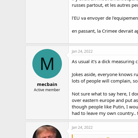
russes partout, et les autres pe
l'EU va envoyer de l'equipement 
en passant, la Crimee devrait a
Jan 24, 2022
M
As usual it's a dick measuring
Jokes aside, everyone knows rus
lots of people will complain, so
mecbain
Active member
Not sure what to say here, I d
over eastern europe and put as
though people like Putin, I wou
had to leave my own country.. 
Jan 24, 2022