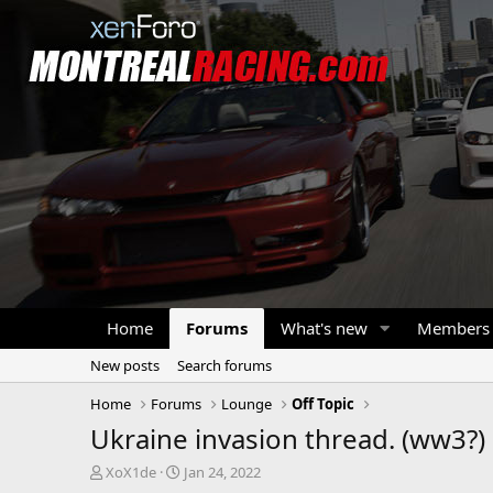
Home
Forums
What's new
Members
New posts
Search forums
Home
Forums
Lounge
Off Topic
Ukraine invasion thread. (ww3?)
T
S
XoX1de
Jan 24, 2022
h
t