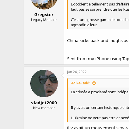
L'occident a tellement pas d'affair
faut pas se surprendre que les Rus
Gregster
C'est une grosse game de torse bomb
Legacy Member
agrandir la leur.
China kicks back and laughs as 
Sent from my iPhone using Tap
Jan 24, 2022
-Mike- said:
La crimée a proclamé sont indépen
vladjet2000
Il y avait un certain historique ent
New member
L'Ukraine ne veut pas etre annexé 
il y avait un mouvement separati