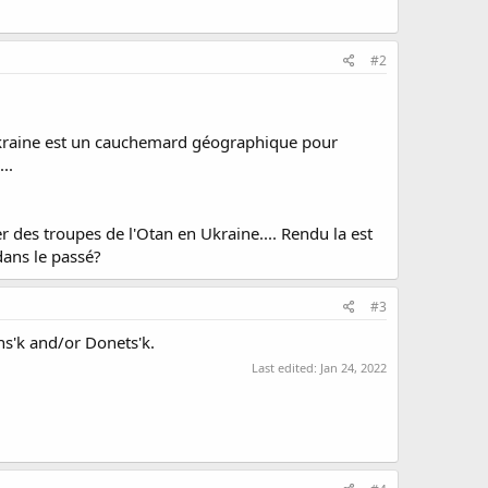
#2
'Ukraine est un cauchemard géographique pour
..
r des troupes de l'Otan en Ukraine.... Rendu la est
dans le passé?
#3
s'k and/or Donets'k.
Last edited:
Jan 24, 2022