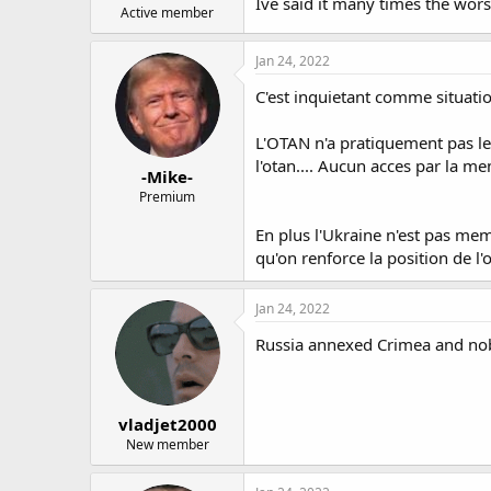
Ive said it many times the worst
Active member
Jan 24, 2022
C'est inquietant comme situati
L'OTAN n'a pratiquement pas le
l'otan.... Aucun acces par la m
-Mike-
Premium
En plus l'Ukraine n'est pas mem
qu'on renforce la position de l
Jan 24, 2022
Russia annexed Crimea and nob
vladjet2000
New member