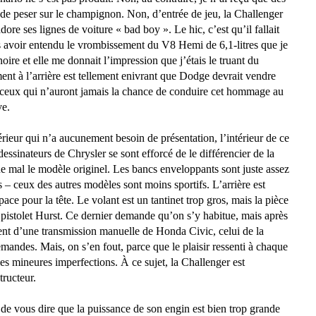
t de peser sur le champignon. Non, d’entrée de jeu,
la Challenger
re ses lignes de voiture « bad boy ». Le hic, c’est qu’il fallait
ès avoir entendu le vrombissement du V8 Hemi de 6,1-litres que je
ire et elle me donnait l’impression que j’étais le truant du
nt à l’arrière est tellement enivrant que Dodge devrait vendre
 ceux qui n’auront jamais la chance de conduire cet hommage au
ve.
térieur qui n’a aucunement besoin de présentation, l’intérieur de ce
dessinateurs de Chrysler se sont efforcé de le différencier de
la
ue mal le modèle originel. Les bancs enveloppants sont juste assez
 – ceux des autres modèles sont moins sportifs. L’arrière est
ace pour la tête. Le volant est un tantinet trop gros, mais la pièce
à pistolet Hurst. Ce dernier demande qu’on s’y habitue, mais après
ment d’une transmission manuelle de Honda Civic, celui de
la
emandes. Mais, on s’en fout, parce que le plaisir ressenti à chaque
 les mineures imperfections. À ce sujet,
la Challenger
est
ructeur.
 de vous dire que la puissance de son engin est bien trop grande