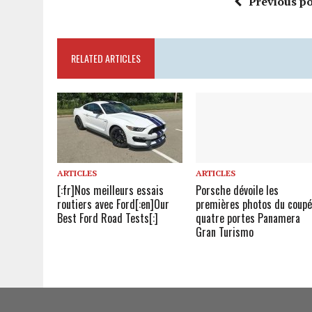
Previous po
RELATED ARTICLES
ARTICLES
ARTICLES
[:fr]Nos meilleurs essais
Porsche dévoile les
routiers avec Ford[:en]Our
premières photos du coup
Best Ford Road Tests[:]
quatre portes Panamera
Gran Turismo