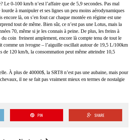
e? Le 0-
100 km/h
n’est l’affaire que de 5,9 secondes. Pas mal
 lourde à manipuler et ses lignes un peu moins aérodynamiques
is encore là, on s’en fout car chaque montée en régime est une
rprend tout de même. Bien sûr, ce n’est pas une Lotus, mais la
nnées 70, même si je les connais à peine. De plus, les freins à
 du coin
freinent amplement, encore là compte tenu de tout le
oit comme un ivrogne – l’aiguille oscillait autour de 19,5 L/100km
 de 120 km/h, la consommation peut même atteindre 10,5
ndelle. À plus de 40000$, la SRT8 n’est pas une aubaine, mais pour
hevaux, il ne se fait pas vraiment mieux en termes de nostalgie
PIN
SHARE