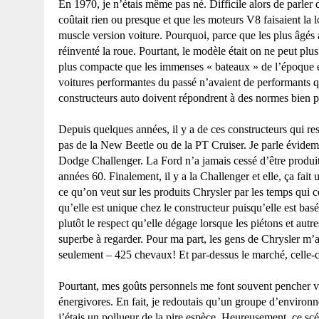
En 1970, je n’étais même pas né. Difficile alors de parler
coûtait rien ou presque et que les moteurs V8 faisaient la l
muscle version voiture. Pourquoi, parce que les plus âgés
réinventé la roue. Pourtant, le modèle était on ne peut pl
plus compacte que les immenses « bateaux » de l’époque et
voitures performantes du passé n’avaient de performants q
constructeurs auto doivent répondrent à des normes bien pl
Depuis quelques années, il y a de ces constructeurs qui res
pas de
la New
Beetle
ou de
la PT
Cruiser.
Je parle évide
Dodge
Challenger.
La Ford
n’a jamais cessé d’être produi
années 60. Finalement, il y a
la Challenger
et elle, ça fait
ce qu’on veut sur les produits Chrysler par les temps qui 
qu’elle est unique chez le constructeur puisqu’elle est ba
plutôt le respect qu’elle dégage lorsque les piétons et aut
superbe à regarder. Pour ma part, les gens de Chrysler m’
seulement – 425 chevaux! Et par-dessus le marché, celle-ci
Pourtant, mes goûts personnels me font souvent pencher ver
énergivores. En fait, je redoutais qu’un groupe d’environne
j’étais un pollueur de la pire espèce. Heureusement, ce scé