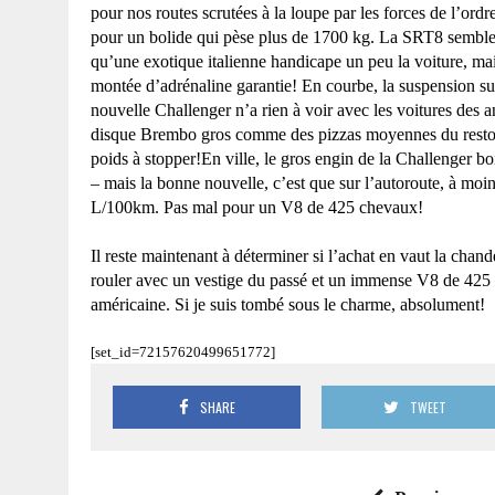
pour nos routes scrutées à la loupe par les forces de l’ordr
pour un bolide qui pèse plus de
1700 kg
.
La SRT
8 semble
qu’une exotique italienne handicape un peu la voiture, ma
montée d’adrénaline garantie! En courbe, la suspension su
nouvelle Challenger n’a rien à voir avec les voitures des a
disque Brembo gros comme des pizzas moyennes du resto
poids à stopper!En ville, le gros engin de la Challenger b
– mais la bonne nouvelle, c’est que sur l’autoroute, à
moins
L/100km. Pas mal pour un V8 de 425 chevaux!
Il reste maintenant à déterminer si l’achat en vaut la cha
rouler avec un vestige du passé et un immense V8 de 425 c
américaine. Si je suis tombé sous le charme, absolument!
[set_id=72157620499651772]
SHARE
TWEET