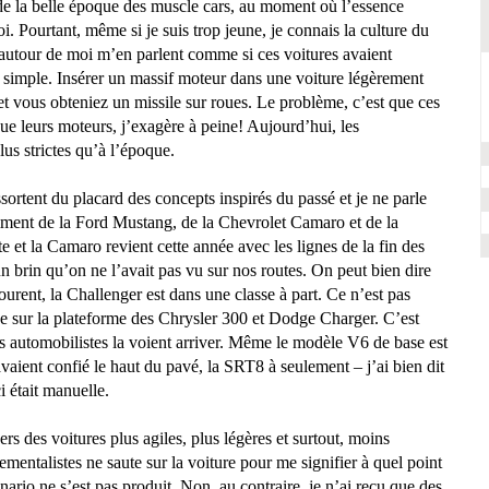
 de la belle époque des muscle cars, au moment où l’essence
oi. Pourtant, même si je suis trop jeune, je connais la culture du
 autour de moi m’en parlent comme si ces voitures avaient
us simple. Insérer un massif moteur dans une voiture légèrement
 vous obteniez un missile sur roues. Le problème, c’est que ces
ue leurs moteurs, j’exagère à peine! Aujourd’hui, les
us strictes qu’à l’époque.
sortent du placard des concepts inspirés du passé et je ne parle
mment de
la Ford Mustang
, de
la Chevrolet
Camaro
et de
la
te et
la Camaro
revient cette année avec les lignes de la fin des
 un brin qu’on ne l’avait pas vu sur nos routes. On peut bien dire
courent,
la Challenger
est dans une classe à part. Ce n’est pas
sée sur la plateforme des Chrysler 300 et Dodge Charger. C’est
res automobilistes la voient arriver. Même le modèle V6 de base est
avaient confié le haut du pavé,
la SRT
8 à seulement – j’ai bien dit
 était manuelle.
s des voitures plus agiles, plus légères et surtout, moins
mentalistes ne saute sur la voiture pour me signifier à quel point
nario ne s’est pas produit. Non, au contraire, je n’ai reçu que des