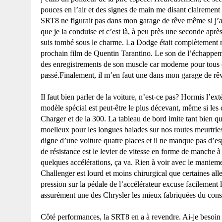
pouces en l’air et des signes de main me disant clairemen
SRT
8 ne figurait pas dans mon garage de rêve même si j’ado
que je la conduise et c’est là, à peu près une seconde apr
suis tombé sous le charme.
La Dodge
était complètement no
prochain film de Quentin Tarantino. Le son de l’échappeme
des enregistrements de son muscle car moderne pour tous
passé.Finalement, il m’en faut une dans mon garage de rê
Il faut bien parler de la voiture, n’est-ce pas? Hormis l’ex
modèle spécial est peut-être le plus décevant, même si les 
Charger
et de la 300. La tableau de bord imite tant bien q
moelleux pour les longues balades sur nos routes meurtries
digne d’une voiture quatre places et il ne manque pas d’esp
de résistance est le levier de vitesse en forme de manche 
quelques accélérations, ça va. Rien à voir avec le manie
Challenger
est lourd et moins chirurgical que certaines all
pression sur la pédale de l’accélérateur excuse facilement
assurément une des Chrysler les mieux fabriquées du const
Côté performances,
la SRT
8 en a à revendre. Ai-je besoin