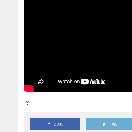
[:]
SHARE
TWEET