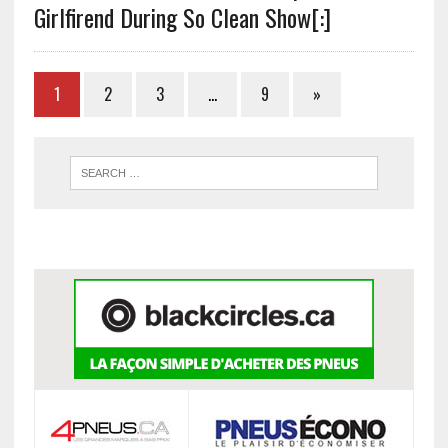
Girlfirend During So Clean Show[:]
1
2
3
…
9
»