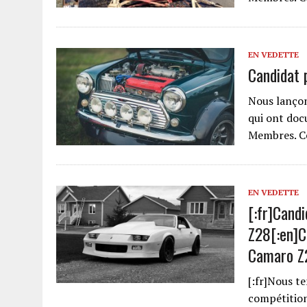
EN VEDETTE
Candidat 
Nous lanço
qui ont doc
Membres. Ce
EN VEDETTE
[:fr]Cand
Z28[:en]C
Camaro Z
[:fr]Nous t
compétition