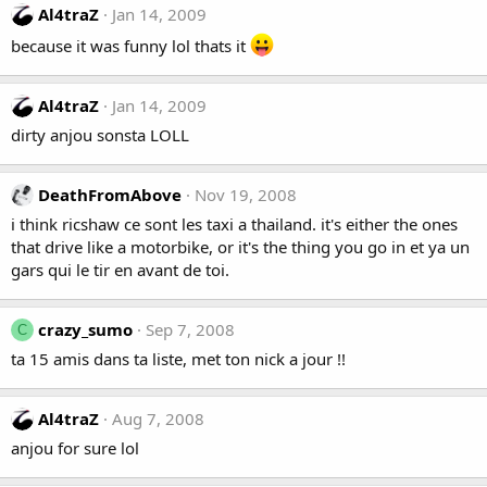
Al4traZ
Jan 14, 2009
because it was funny lol thats it
Al4traZ
Jan 14, 2009
dirty anjou sonsta LOLL
DeathFromAbove
Nov 19, 2008
i think ricshaw ce sont les taxi a thailand. it's either the ones
that drive like a motorbike, or it's the thing you go in et ya un
gars qui le tir en avant de toi.
crazy_sumo
Sep 7, 2008
C
ta 15 amis dans ta liste, met ton nick a jour !!
Al4traZ
Aug 7, 2008
anjou for sure lol