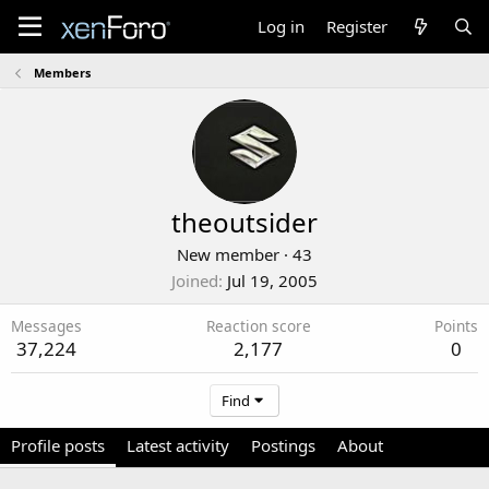
Log in
Register
Members
theoutsider
New member
·
43
Joined
Jul 19, 2005
Messages
Reaction score
Points
37,224
2,177
0
Find
Profile posts
Latest activity
Postings
About