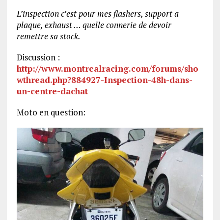
L’inspection c’est pour mes flashers, support a
plaque, exhaust … quelle connerie de devoir
remettre sa stock.
Discussion :
http://www.montrealracing.com/forums/sho
wthread.php?884927-Inspection-48h-dans-
un-centre-dachat
Moto en question: