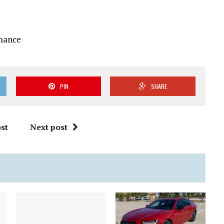
rmance
PIN
SHARE
st
Next post