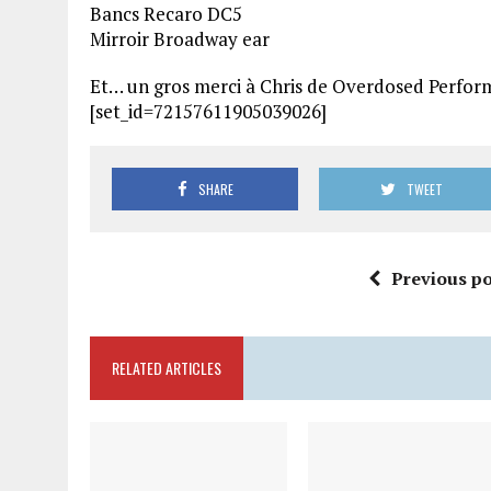
Bancs Recaro DC5
Mirroir Broadway ear
Et… un gros merci à Chris de Overdosed Perfo
[set_id=72157611905039026]
SHARE
TWEET
Previous po
RELATED ARTICLES