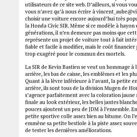
utilisateurs de ce site web. D’ailleurs, si vous
vous n’avez qu’à nous écrire à vincent_aube@v
choisir une voiture encore aujourd’hui très po
la Honda Civic SIR. Même si ce modèle à hayon 
générations, il n’en demeure pas moins que cet
représente un projet de voiture tout à fait int
fiable et facile à modifier, mais le coût financie
trop exagéré pour le commun des mortels.
La SIR de Kevin Bastien se veut un hommage à l
arrière, les bas de caisse, les emblèmes et les p
Quant à la lèvre inférieure à l’avant, la petite e
arrière, ils sont tous de la division Mugen de H
s’agence parfaitement avec la coloration jaune 
finale au look extérieur, les belles jantes bla
pouces ajoutent un peu de JDM à l’ensemble. E
petite sportive colle assez bien au bitume. On l’
emmène sa petite bestiole à la piste assez souve
de tester les dernières améliorations.