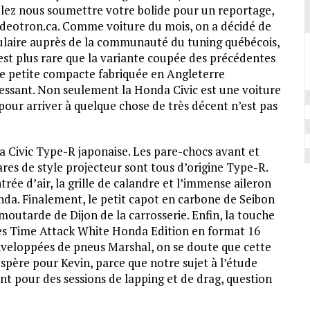
 voulez nous soumettre votre bolide pour un reportage,
ideotron.ca. Comme voiture du mois, on a décidé de
pulaire auprès de la communauté du tuning québécois,
est plus rare que la variante coupée des précédentes
te petite compacte fabriquée en Angleterre
éressant. Non seulement la Honda Civic est une voiture
r pour arriver à quelque chose de très décent n’est pas
a Civic Type-R japonaise. Les pare-chocs avant et
hares de style projecteur sont tous d’origine Type-R.
ntrée d’air, la grille de calandre et l’immense aileron
onda. Finalement, le petit capot en carbone de Seibon
moutarde de Dijon de la carrosserie. Enfin, la touche
nches Time Attack White Honda Edition en format 16
nveloppées de pneus Marshal, on se doute que cette
espère pour Kevin, parce que notre sujet à l’étude
nt pour des sessions de lapping et de drag, question