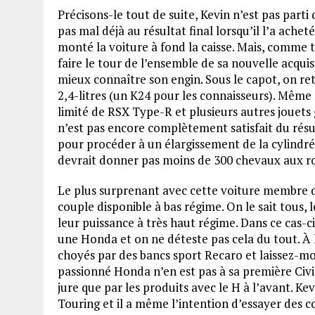
Précisons-le tout de suite, Kevin n’est pas parti
pas mal déjà au résultat final lorsqu’il l’a ache
monté la voiture à fond la caisse. Mais, comme 
faire le tour de l’ensemble de sa nouvelle acqui
mieux connaître son engin. Sous le capot, on r
2,4-litres (un K24 pour les connaisseurs). Même 
limité de RSX Type-R et plusieurs autres jouets 
n’est pas encore complètement satisfait du résulta
pour procéder à un élargissement de la cylindrée
devrait donner pas moins de 300 chevaux aux r
Le plus surprenant avec cette voiture membre d
couple disponible à bas régime. On le sait tous
leur puissance à très haut régime. Dans ce cas-c
une Honda et on ne déteste pas cela du tout. À l
choyés par des bancs sport Recaro et laissez-moi
passionné Honda n’en est pas à sa première Civic
jure que par les produits avec le H à l’avant. Ke
Touring et il a même l’intention d’essayer des c