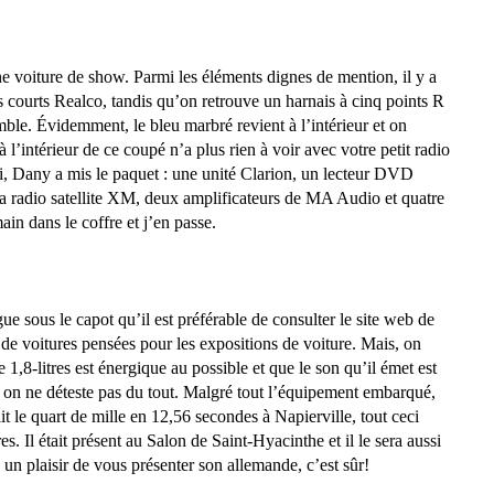
ne voiture de show. Parmi les éléments dignes de mention, il y a
ts courts Realco, tandis qu’on retrouve un harnais à cinq points R
mble. Évidemment, le bleu marbré revient à l’intérieur et on
’intérieur de ce coupé n’a plus rien à voir avec votre petit radio
si, Dany a mis le paquet : une unité Clarion, un lecteur DVD
la radio satellite XM, deux amplificateurs de MA Audio et quatre
ain dans le coffre et j’en passe.
ue sous le capot qu’il est préférable de consulter le site web de
e voitures pensées pour les expositions de voiture. Mais, on
1,8-litres est énergique au possible et que le son qu’il émet est
t on ne déteste pas du tout. Malgré tout l’équipement embarqué,
t le quart de mille en 12,56 secondes à Napierville, tout ceci
res
. Il était présent au Salon de Saint-Hyacinthe et il le sera aussi
 un plaisir de vous présenter son allemande, c’est sûr!