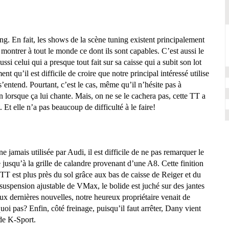
ng. En fait, les shows de la scène tuning existent principalement
e montrer à tout le monde ce dont ils sont capables. C’est aussi le
si celui qui a presque tout fait sur sa caisse qui a subit son lot
ent qu’il est difficile de croire que notre principal intéressé utilise
’entend. Pourtant, c’est le cas, même qu’il n’hésite pas à
n lorsque ça lui chante. Mais, on ne se le cachera pas, cette TT a
Et elle n’a pas beaucoup de difficulté à le faire!
ne jamais utilisée par Audi, il est difficile de ne pas remarquer le
e jusqu’à la grille de calandre provenant d’une A8. Cette finition
 TT
est plus près du sol grâce aux bas de caisse de Reiger et du
suspension ajustable de VMax, le bolide est juché sur des jantes
ux dernières nouvelles, notre heureux propriétaire venait de
i pas? Enfin, côté freinage, puisqu’il faut arrêter, Dany vient
 de K-Sport.