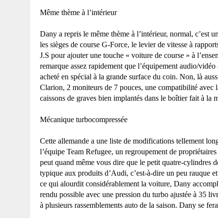
Même thème à l’intérieur
Dany a repris le même thème à l’intérieur, normal, c’est u
les sièges de course G-Force, le levier de vitesse à rappor
J.S pour ajouter une touche « voiture de course » à l’ense
remarque assez rapidement que l’équipement audio/vidéo à l
acheté en spécial à la grande surface du coin. Non, là aus
Clarion, 2 moniteurs de
7 pouces
, une compatibilité avec 
caissons de graves bien implantés dans le boîtier fait à la m
Mécanique turbocompressée
Cette allemande a une liste de modifications tellement long
l’équipe Team Refugee, un regroupement de propriétaires d
peut quand même vous dire que le petit quatre-cylindres de 
typique aux produits d’Audi, c’est-à-dire un peu rauque e
ce qui alourdit considérablement la voiture, Dany accompli
rendu possible avec une pression du turbo ajustée à
35 liv
à plusieurs rassemblements auto de la saison. Dany se fera