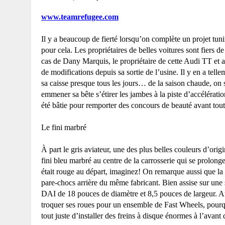
www.teamrefugee.com
Il y a beaucoup de fierté lorsqu’on complète un projet tuni
pour cela. Les propriétaires de belles voitures sont fiers d
cas de Dany Marquis, le propriétaire de cette Audi TT et aus
de modifications depuis sa sortie de l’usine. Il y en a tellem
sa caisse presque tous les jours… de la saison chaude, on s
emmener sa bête s’étirer les jambes à la piste d’accélératio
été bâtie pour remporter des concours de beauté avant tout. 
Le fini marbré
À part le gris aviateur, une des plus belles couleurs d’origi
fini bleu marbré au centre de la carrosserie qui se prolong
était rouge au départ, imaginez! On remarque aussi que
la
pare-chocs arrière du même fabricant. Bien assise sur une 
DAI de
18 pouces
de diamètre et
8,5 pouces
de largeur. A
troquer ses roues pour un ensemble de Fast Wheels, pourquo
tout juste d’installer des freins à disque énormes à l’avant