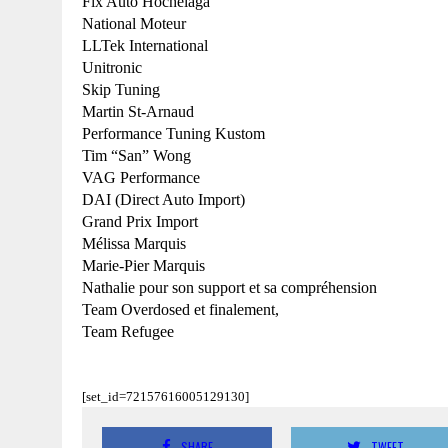
Fix Auto Hochelaga
National Moteur
LLTek International
Unitronic
Skip Tuning
Martin St-Arnaud
Performance Tuning Kustom
Tim “San” Wong
VAG Performance
DAI (Direct Auto Import)
Grand Prix Import
Mélissa Marquis
Marie-Pier Marquis
Nathalie pour son support et sa compréhension
Team Overdosed et finalement,
Team Refugee
[set_id=72157616005129130]
SHARE
TWEET