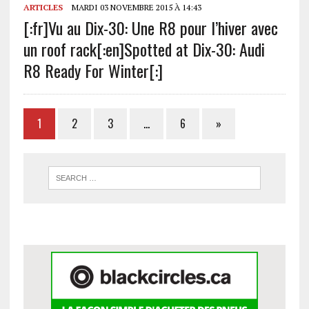
ARTICLES
MARDI 03 NOVEMBRE 2015 À 14:43
[:fr]Vu au Dix-30: Une R8 pour l’hiver avec
un roof rack[:en]Spotted at Dix-30: Audi
R8 Ready For Winter[:]
1
2
3
…
6
»