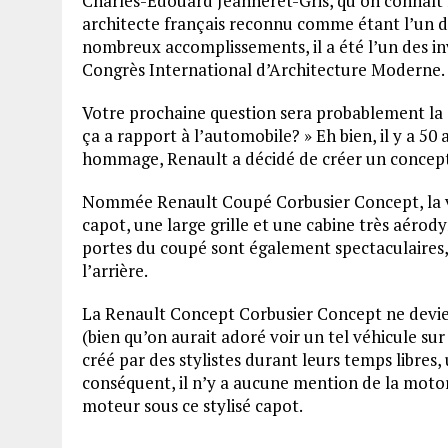
Charles-Édouard Jeanneret-Gris, qu’on connaît 
architecte français reconnu comme étant l’un d
nombreux accomplissements, il a été l’un des inv
Congrès International d’Architecture Moderne.
Votre prochaine question sera probablement la s
ça a rapport à l’automobile? » Eh bien, il y a 50 
hommage, Renault a décidé de créer un concept 
Nommée Renault Coupé Corbusier Concept, la voi
capot, une large grille et une cabine très aéro
portes du coupé sont également spectaculaires, 
l’arrière.
La Renault Concept Corbusier Concept ne devi
(bien qu’on aurait adoré voir un tel véhicule sur
créé par des stylistes durant leurs temps libre
conséquent, il n’y a aucune mention de la motor
moteur sous ce stylisé capot.