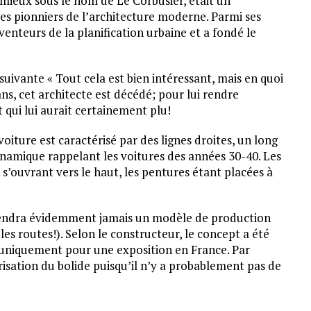
mieux sous le nom de Le Corbusier, était un
es pionniers de l’architecture moderne. Parmi ses
enteurs de la planification urbaine et a fondé le
uivante « Tout cela est bien intéressant, mais en quoi
ans, cet architecte est décédé; pour lui rendre
qui lui aurait certainement plu!
ture est caractérisé par des lignes droites, un long
dynamique rappelant les voitures des années 30-40. Les
s’ouvrant vers le haut, les pentures étant placées à
endra évidemment jamais un modèle de production
 les routes!). Selon le constructeur, le concept a été
s, uniquement pour une exposition en France. Par
isation du bolide puisqu’il n’y a probablement pas de