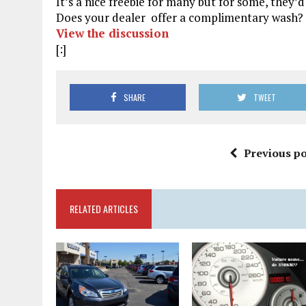
It’s a nice freebie for many but for some, they’d
Does your dealer offer a complimentary wash?
View the discussion
[:]
SHARE
TWEET
Previous po
RELATED ARTICLES