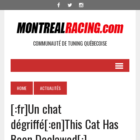
COMMUNAUTÉ DE TUNING QUÉBECOISE
HOME
ACTUALITÉS
[:fr]Un chat
dégriffé[:en]This Cat Has
Been Declawed[:]