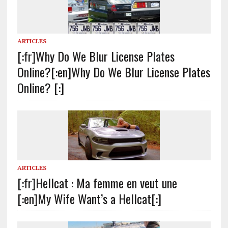
ARTICLES
[:fr]Why Do We Blur License Plates
Online?[:en]Why Do We Blur License Plates
Online? [:]
ARTICLES
[:fr]Hellcat : Ma femme en veut une
[:en]My Wife Want’s a Hellcat[:]