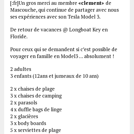
[:fr]Un gros merci au membre
«clement»
de
Mascouche,
qui continue de partager avec nous
ses expériences avec son Tesla Model 3.
De retour de vacances @ Longboat Key en
Floride.
Pour ceux qui se demandent si c’est possible de
voyager en famille en Model3 … absolument !
2 adultes
3 enfants (12ans et jumeaux de 10 ans)
2 x chaises de plage
3 x chaises de camping
2 x parasols
4 x duffle bags de linge
2 x glacières
3 x body boards
5 x serviettes de plage