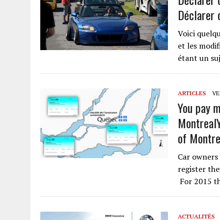
Déclarer o
Voici quelq
et les modif
étant un su
ARTICLES
VEN
You pay m
Montreal
of Montre
Car owners 
register the
For 2015 t
ACTUALITÉS