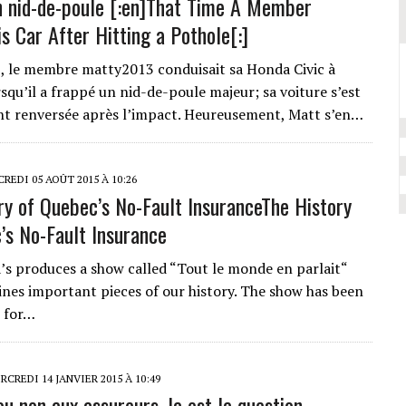
n nid-de-poule [:en]That Time A Member
s Car After Hitting a Pothole[:]
3, le membre matty2013 conduisait sa Honda Civic à
squ’il a frappé un nid-de-poule majeur; sa voiture s’est
nt renversée après l’impact. Heureusement, Matt s’en…
REDI 05 AOÛT 2015 À 10:26
ry of Quebec’s No-Fault Insurance
The History
’s No-Fault Insurance
s produces a show called “Tout le monde en parlait“
nes important pieces of our history. The show has been
e for…
CREDI 14 JANVIER 2015 À 10:49
u non aux assureurs, la est la question