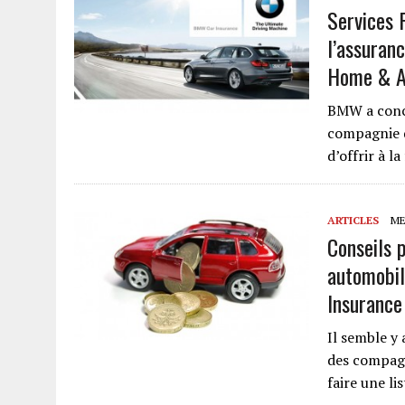
Services 
l’assuranc
Home & Au
BMW a concl
compagnie 
d’offrir à l
ARTICLES
MER
Conseils 
automobil
Insurance
Il semble y 
des compagn
faire une li