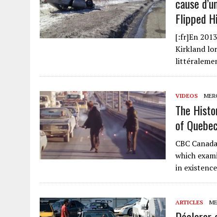
cause d’u
Flipped Hi
[:fr]En 201
Kirkland lor
littéraleme
VIDEOS
MERC
The Histo
of Quebec
CBC Canada’
which exami
in existenc
ARTICLES
MER
Déclarer o