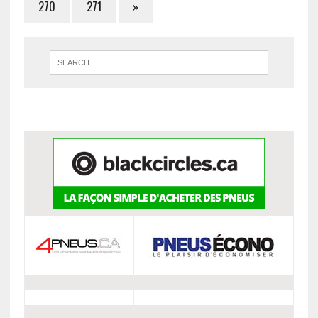
270
271
»