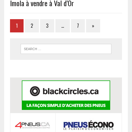
Imola à vendre à Val d’Or
1
2
3
…
7
»