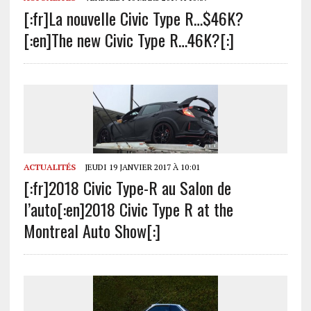
[:fr]La nouvelle Civic Type R…$46K?
[:en]The new Civic Type R…46K?[:]
ACTUALITÉS
JEUDI 19 JANVIER 2017 À 10:01
[:fr]2018 Civic Type-R au Salon de
l’auto[:en]2018 Civic Type R at the
Montreal Auto Show[:]